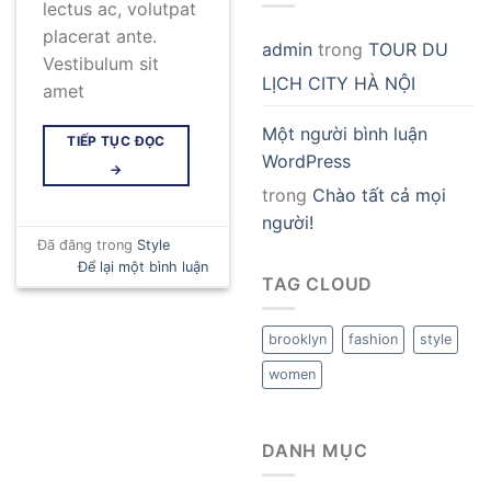
lectus ac, volutpat
placerat ante.
admin
trong
TOUR DU
Vestibulum sit
LỊCH CITY HÀ NỘI
amet
Một người bình luận
TIẾP TỤC ĐỌC
WordPress
→
trong
Chào tất cả mọi
người!
Đã đăng trong
Style
Để lại một bình luận
TAG CLOUD
brooklyn
fashion
style
women
DANH MỤC