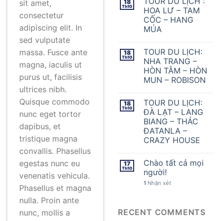
TOUR DU LỊCH :
sit amet,
18
Th10
HOA LƯ – TAM
consectetur
CỐC – HANG
adipiscing elit. In
MÚA
sed vulputate
TOUR DU LỊCH:
massa. Fusce ante
18
Th10
NHA TRANG –
magna, iaculis ut
HÒN TẰM – HÒN
purus ut, facilisis
MUN – ROBISON
ultrices nibh.
Quisque commodo
TOUR DU LỊCH:
18
Th10
ĐÀ LẠT – LANG
nunc eget tortor
BIANG – THÁC
dapibus, et
ĐATANLA –
tristique magna
CRAZY HOUSE
convallis. Phasellus
Chào tất cả mọi
egestas nunc eu
17
Th10
người!
venenatis vehicula.
1
Nhận xét
Phasellus et magna
nulla. Proin ante
RECENT COMMENTS
nunc, mollis a