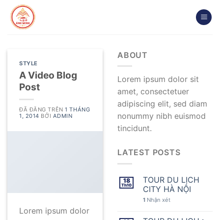
Chuyển
đến
nội
dung
ABOUT
STYLE
A Video Blog
Lorem ipsum dolor sit
Post
amet, consectetuer
adipiscing elit, sed diam
ĐÃ ĐĂNG TRÊN
1 THÁNG
nonummy nibh euismod
1, 2014
BỞI
ADMIN
tincidunt.
LATEST POSTS
TOUR DU LỊCH
18
Th10
CITY HÀ NỘI
1
Nhận xét
Lorem ipsum dolor