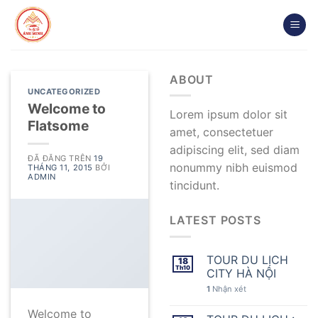
Chuyển
đến
nội
dung
ABOUT
UNCATEGORIZED
Welcome to
Lorem ipsum dolor sit
Flatsome
amet, consectetuer
adipiscing elit, sed diam
ĐÃ ĐĂNG TRÊN
19
nonummy nibh euismod
THÁNG 11, 2015
BỞI
ADMIN
tincidunt.
LATEST POSTS
TOUR DU LỊCH
18
Th10
CITY HÀ NỘI
1
Nhận xét
Welcome to