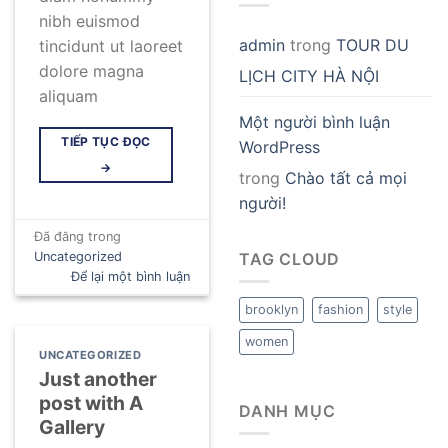
nibh euismod
admin
trong
TOUR DU
tincidunt ut laoreet
dolore magna
LỊCH CITY HÀ NỘI
aliquam
Một người bình luận
TIẾP TỤC ĐỌC
WordPress
→
trong
Chào tất cả mọi
người!
Đã đăng trong
Uncategorized
TAG CLOUD
Để lại một bình luận
brooklyn
fashion
style
women
UNCATEGORIZED
Just another
post with A
DANH MỤC
Gallery