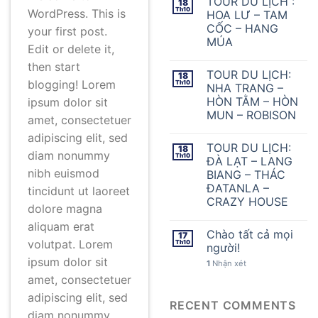
TOUR DU LỊCH :
18
Th10
WordPress. This is
HOA LƯ – TAM
CỐC – HANG
your first post.
MÚA
Edit or delete it,
then start
TOUR DU LỊCH:
18
blogging! Lorem
Th10
NHA TRANG –
HÒN TẰM – HÒN
ipsum dolor sit
MUN – ROBISON
amet, consectetuer
adipiscing elit, sed
TOUR DU LỊCH:
18
diam nonummy
Th10
ĐÀ LẠT – LANG
nibh euismod
BIANG – THÁC
ĐATANLA –
tincidunt ut laoreet
CRAZY HOUSE
dolore magna
aliquam erat
Chào tất cả mọi
17
volutpat. Lorem
Th10
người!
ipsum dolor sit
1
Nhận xét
amet, consectetuer
adipiscing elit, sed
RECENT COMMENTS
diam nonummy