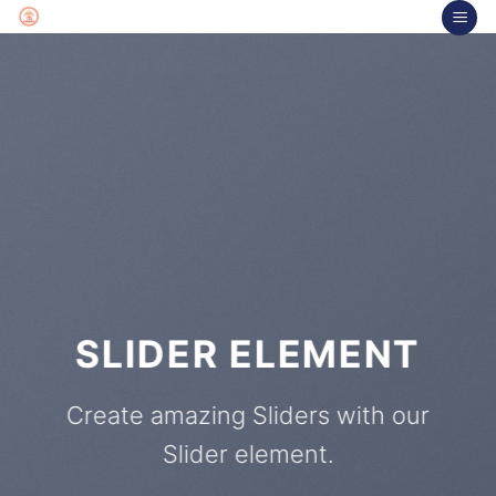
Chuyển
đến
nội
dung
SLIDER ELEMENT
Create amazing Sliders with our
Slider element.