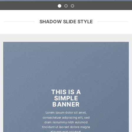
SHADOW SLIDE STYLE
THIS IS A
SIMPLE
BANNER
Lorem ipsum dolor sit amet,
consectetuer adipiscing elit, sed
diam nonummy nibh euismod
tincidunt ut laoreet dolore magna
aliquam erat volutpat.