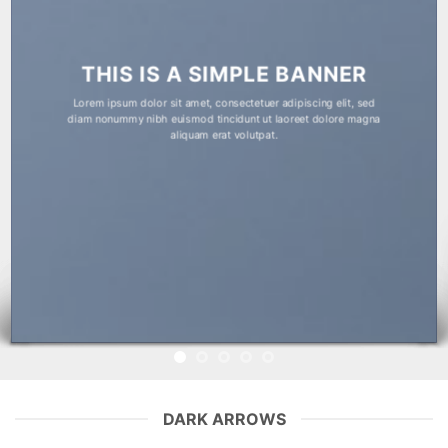
THIS IS A SIMPLE BANNER
Lorem ipsum dolor sit amet, consectetuer adipiscing elit, sed
diam nonummy nibh euismod tincidunt ut laoreet dolore magna
aliquam erat volutpat.
DARK ARROWS