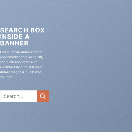
SEARCH BOX
INSIDE A
BANNER
Lorem ipsum dolor sit amet,
consectetuer adipiscing elit,
sed diam nonummy nibh
euismod tincidunt ut laoreet
dolore magna aliquam erat
volutpat.
Search
for: