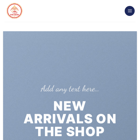
Chuyển
đến
nội
dung
Add any text here…
NEW
ARRIVALS ON
THE SHOP