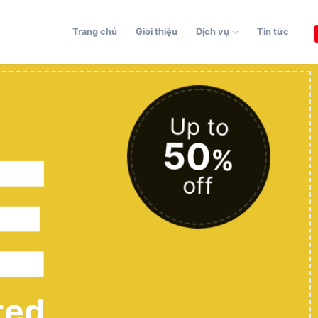
Trang chủ
Giới thiệu
Dịch vụ
Tin tức
Up to
E
50
%
off
ted