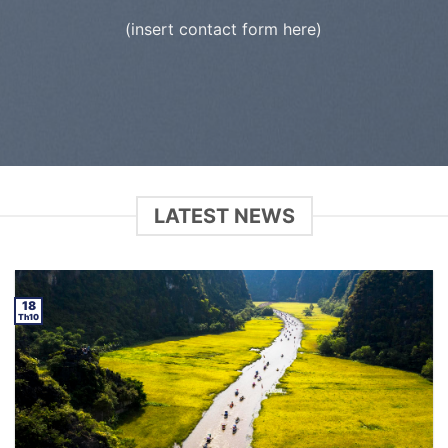
(insert contact form here)
LATEST NEWS
18
Th10