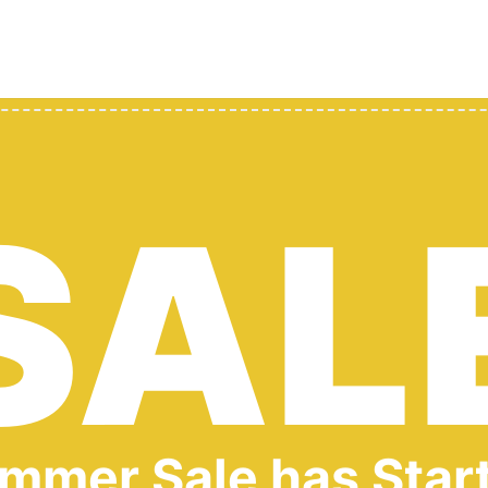
SAL
mmer Sale has Star